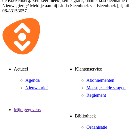
de Boekenberg. Een keer meekijken is gratis, daarna kost deelname € 
Nieuwsgierig? Meld je aan bij Linda Steenhoek via
lsteenhoek [at] bi
06-83153057.
Actueel
Klantenservice
Agenda
Abonnementen
Nieuwsbrief
Meestgestelde vragen
Reglement
Mijn gegevens
Bibliotheek
Organisatie