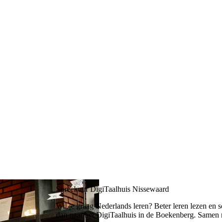
Spreekuur DigiTaalhuis Nissewaard
Wil je graag Nederlands leren? Beter leren lezen en
dan naar het DigiTaalhuis in de Boekenberg. Samen m