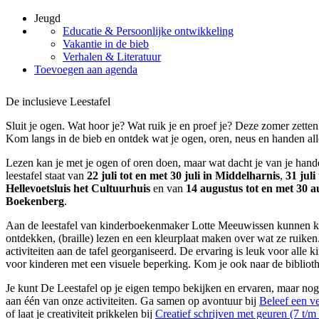
Jeugd
Educatie & Persoonlijke ontwikkeling
Vakantie in de bieb
Verhalen & Literatuur
Toevoegen aan agenda
De inclusieve Leestafel
Sluit je ogen. Wat hoor je? Wat ruik je en proef je? Deze zomer zetten
Kom langs in de bieb en ontdek wat je ogen, oren, neus en handen a
Lezen kan je met je ogen of oren doen, maar wat dacht je van je hand
leestafel staat van
22 juli tot en met 30 juli in Middelharnis
,
31 juli
Hellevoetsluis het Cultuurhuis
en van
14 augustus tot en met 30 a
Boekenberg
.
Aan de leestafel van kinderboekenmaker Lotte Meeuwissen kunnen ki
ontdekken, (braille) lezen en een kleurplaat maken over wat ze ruike
activiteiten aan de tafel georganiseerd. De ervaring is leuk voor alle k
voor kinderen met een visuele beperking. Kom je ook naar de bibliot
Je kunt De Leestafel op je eigen tempo bekijken en ervaren, maar nog
aan één van onze activiteiten. Ga samen op avontuur bij
Beleef een ve
of laat je creativiteit prikkelen bij
Creatief schrijven met geuren (7 t/m 