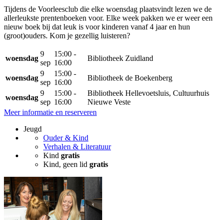
Tijdens de Voorleesclub die elke woensdag plaatsvindt lezen we de
allerleukste prentenboeken voor. Elke week pakken we er weer een
nieuw boek bij dat leuk is voor kinderen vanaf 4 jaar en hun
(groot)ouders. Kom je gezellig luisteren?
9
15:00 -
woensdag
Bibliotheek Zuidland
sep
16:00
9
15:00 -
woensdag
Bibliotheek de Boekenberg
sep
16:00
9
15:00 -
Bibliotheek Hellevoetsluis, Cultuurhuis
woensdag
sep
16:00
Nieuwe Veste
Meer informatie en reserveren
Jeugd
Ouder & Kind
Verhalen & Literatuur
Kind
gratis
Kind, geen lid
gratis