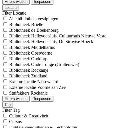
Filters wissen
Toepassen
Locatie
Filter Locatie
Alle bibliotheekvestigingen
Bibliotheek Brielle
Bibliotheek de Boekenberg
Bibliotheek Hellevoetsluis, Cultuurhuis Nieuwe Veste
Bibliotheek Hellevoetsluis, De Struytse Hoeck
Bibliotheek Middelharnis
Bibliotheek Oostvoorne
Bibliotheek Ouddorp
Bibliotheek Oude-Tonge (Grutterswei)
Bibliotheek Rockanje
Bibliotheek Zuidland
Externe locatie Nissewaard
Externe locatie Voorne aan Zee
Stuifakkers Rockanje
Filters wissen
Toepassen
Tag
Filter Tag
Cultuur & Creativiteit
Cursus
Digitale vaardigheden & Technologie