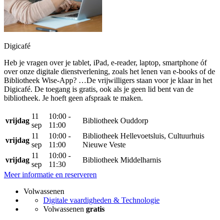
Digicafé
Heb je vragen over je tablet, iPad, e-reader, laptop, smartphone óf
over onze digitale dienstverlening, zoals het lenen van e-books of de
Bibliotheek Wise-App? …De vrijwilligers staan voor je klaar in het
Digicafé. De toegang is gratis, ook als je geen lid bent van de
bibliotheek. Je hoeft geen afspraak te maken.
11
10:00 -
vrijdag
Bibliotheek Ouddorp
sep
11:00
11
10:00 -
Bibliotheek Hellevoetsluis, Cultuurhuis
vrijdag
sep
11:00
Nieuwe Veste
11
10:00 -
vrijdag
Bibliotheek Middelharnis
sep
11:30
Meer informatie en reserveren
Volwassenen
Digitale vaardigheden & Technologie
Volwassenen
gratis