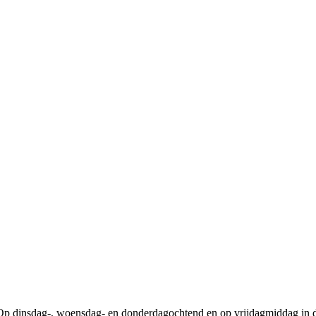
n. Op dinsdag-, woensdag- en donderdagochtend en op vrijdagmiddag in 