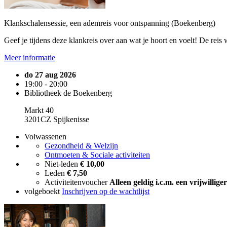
Klankschalensessie, een ademreis voor ontspanning (Boekenberg)
Geef je tijdens deze klankreis over aan wat je hoort en voelt! De re
Meer informatie
do 27 aug 2026
19:00 - 20:00
Bibliotheek de Boekenberg
Markt 40
3201CZ Spijkenisse
Volwassenen
Gezondheid & Welzijn
Ontmoeten & Sociale activiteiten
Niet-leden
€ 10,00
Leden
€ 7,50
Activiteitenvoucher
Alleen geldig i.c.m. een vrijwilli
volgeboekt
Inschrijven op de wachtlijst