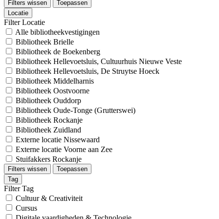
Filters wissen
Toepassen
Locatie
Filter Locatie
Alle bibliotheekvestigingen
Bibliotheek Brielle
Bibliotheek de Boekenberg
Bibliotheek Hellevoetsluis, Cultuurhuis Nieuwe Veste
Bibliotheek Hellevoetsluis, De Struytse Hoeck
Bibliotheek Middelharnis
Bibliotheek Oostvoorne
Bibliotheek Ouddorp
Bibliotheek Oude-Tonge (Grutterswei)
Bibliotheek Rockanje
Bibliotheek Zuidland
Externe locatie Nissewaard
Externe locatie Voorne aan Zee
Stuifakkers Rockanje
Filters wissen
Toepassen
Tag
Filter Tag
Cultuur & Creativiteit
Cursus
Digitale vaardigheden & Technologie