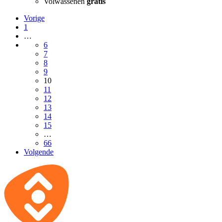
Volwassenen
gratis
Vorige
1
…
6
7
8
9
10
11
12
13
14
15
…
66
Volgende