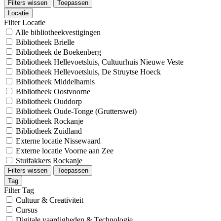
Filters wissen
Toepassen
Locatie
Filter Locatie
Alle bibliotheekvestigingen
Bibliotheek Brielle
Bibliotheek de Boekenberg
Bibliotheek Hellevoetsluis, Cultuurhuis Nieuwe Veste
Bibliotheek Hellevoetsluis, De Struytse Hoeck
Bibliotheek Middelharnis
Bibliotheek Oostvoorne
Bibliotheek Ouddorp
Bibliotheek Oude-Tonge (Grutterswei)
Bibliotheek Rockanje
Bibliotheek Zuidland
Externe locatie Nissewaard
Externe locatie Voorne aan Zee
Stuifakkers Rockanje
Filters wissen
Toepassen
Tag
Filter Tag
Cultuur & Creativiteit
Cursus
Digitale vaardigheden & Technologie