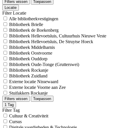
Filters wissen
Toepassen
Locatie
Filter Locatie
Alle bibliotheekvestigingen
Bibliotheek Brielle
Bibliotheek de Boekenberg
Bibliotheek Hellevoetsluis, Cultuurhuis Nieuwe Veste
Bibliotheek Hellevoetsluis, De Struytse Hoeck
Bibliotheek Middelharnis
Bibliotheek Oostvoorne
Bibliotheek Ouddorp
Bibliotheek Oude-Tonge (Grutterswei)
Bibliotheek Rockanje
Bibliotheek Zuidland
Externe locatie Nissewaard
Externe locatie Voorne aan Zee
Stuifakkers Rockanje
Filters wissen
Toepassen
1
Tag
Filter Tag
Cultuur & Creativiteit
Cursus
Digitale vaardigheden & Technologie