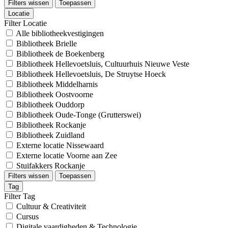
Filters wissen
Toepassen
Locatie
Filter Locatie
Alle bibliotheekvestigingen
Bibliotheek Brielle
Bibliotheek de Boekenberg
Bibliotheek Hellevoetsluis, Cultuurhuis Nieuwe Veste
Bibliotheek Hellevoetsluis, De Struytse Hoeck
Bibliotheek Middelharnis
Bibliotheek Oostvoorne
Bibliotheek Ouddorp
Bibliotheek Oude-Tonge (Grutterswei)
Bibliotheek Rockanje
Bibliotheek Zuidland
Externe locatie Nissewaard
Externe locatie Voorne aan Zee
Stuifakkers Rockanje
Filters wissen
Toepassen
Tag
Filter Tag
Cultuur & Creativiteit
Cursus
Digitale vaardigheden & Technologie