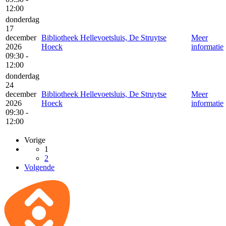
12:00
donderdag
17
december
Bibliotheek Hellevoetsluis, De Struytse
Meer
2026
Hoeck
informatie
09:30 -
12:00
donderdag
24
december
Bibliotheek Hellevoetsluis, De Struytse
Meer
2026
Hoeck
informatie
09:30 -
12:00
Vorige
1
2
Volgende