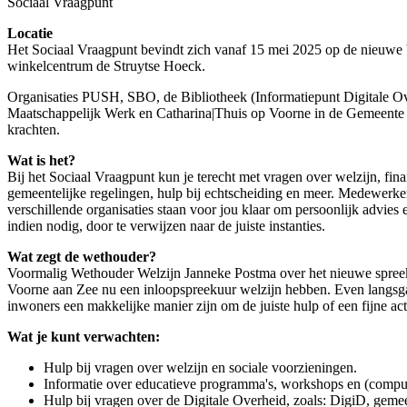
Sociaal Vraagpunt
Locatie
Het Sociaal Vraagpunt bevindt zich vanaf 15 mei 2025 op de nieuwe b
winkelcentrum de Struytse Hoeck.
Organisaties PUSH, SBO, de Bibliotheek (Informatiepunt Digitale 
Maatschappelijk Werk en Catharina|Thuis op Voorne in de Gemeente
krachten.
Wat is het?
Bij het Sociaal Vraagpunt kun je terecht met vragen over welzijn, fin
gemeentelijke regelingen, hulp bij echtscheiding en meer. Medewerker
verschillende organisaties staan voor jou klaar om persoonlijk advies 
indien nodig, door te verwijzen naar de juiste instanties.
Wat zegt de wethouder?
Voormalig Wethouder Welzijn Janneke Postma over het nieuwe spreek
Voorne aan Zee nu een inloopspreekuur welzijn hebben. Even langsga
inwoners een makkelijke manier zijn om de juiste hulp of een fijne acti
Wat je kunt verwachten:
Hulp bij vragen over welzijn en sociale voorzieningen.
Informatie over educatieve programma's, workshops en (compu
Hulp bij vragen over de Digitale Overheid, zoals: DigiD, gemee