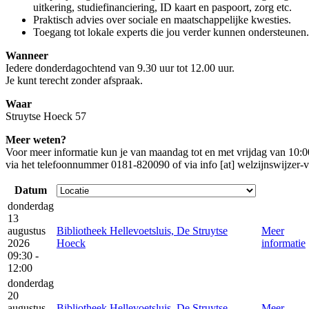
uitkering, studiefinanciering, ID kaart en paspoort, zorg etc.
Praktisch advies over sociale en maatschappelijke kwesties.
Toegang tot lokale experts die jou verder kunnen ondersteunen.
Wanneer
Iedere donderdagochtend van 9.30 uur tot 12.00 uur.
Je kunt terecht zonder afspraak.
Waar
Struytse Hoeck 57
Meer weten?
Voor meer informatie kun je van maandag tot en met vrijdag van 10:
via het telefoonnummer 0181-820090 of via
info [at] welzijnswijzer-
Datum
donderdag
13
augustus
Bibliotheek Hellevoetsluis, De Struytse
Meer
2026
Hoeck
informatie
09:30 -
12:00
donderdag
20
augustus
Bibliotheek Hellevoetsluis, De Struytse
Meer