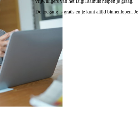
vrijwilligers van het DigiTaalhuis helpen je graag.
De toegang is gratis en je kunt altijd binnenlopen. J